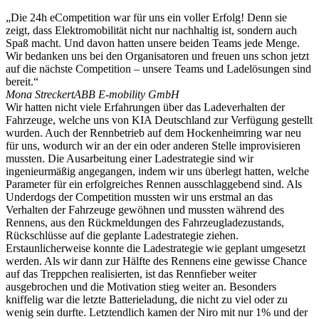
„Die 24h eCompetition war für uns ein voller Erfolg! Denn sie
zeigt, dass Elektromobilität nicht nur nachhaltig ist, sondern auch
Spaß macht. Und davon hatten unsere beiden Teams jede Menge.
Wir bedanken uns bei den Organisatoren und freuen uns schon jetzt
auf die nächste Competition – unsere Teams und Ladelösungen sind
bereit.“
Mona Streckert
ABB E-mobility GmbH
Wir hatten nicht viele Erfahrungen über das Ladeverhalten der
Fahrzeuge, welche uns von KIA Deutschland zur Verfügung gestellt
wurden. Auch der Rennbetrieb auf dem Hockenheimring war neu
für uns, wodurch wir an der ein oder anderen Stelle improvisieren
mussten. Die Ausarbeitung einer Ladestrategie sind wir
ingenieurmäßig angegangen, indem wir uns überlegt hatten, welche
Parameter für ein erfolgreiches Rennen ausschlaggebend sind. Als
Underdogs der Competition mussten wir uns erstmal an das
Verhalten der Fahrzeuge gewöhnen und mussten während des
Rennens, aus den Rückmeldungen des Fahrzeugladezustands,
Rückschlüsse auf die geplante Ladestrategie ziehen.
Erstaunlicherweise konnte die Ladestrategie wie geplant umgesetzt
werden. Als wir dann zur Hälfte des Rennens eine gewisse Chance
auf das Treppchen realisierten, ist das Rennfieber weiter
ausgebrochen und die Motivation stieg weiter an. Besonders
kniffelig war die letzte Batterieladung, die nicht zu viel oder zu
wenig sein durfte. Letztendlich kamen der Niro mit nur 1% und der