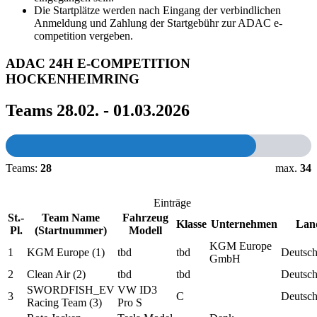
Die Startplätze werden nach Eingang der verbindlichen
Anmeldung und Zahlung der Startgebühr zur ADAC e-
competition vergeben.
ADAC 24H E-COMPETITION
HOCKENHEIMRING
Teams 28.02. - 01.03.2026
Teams:
28
max.
34
Einträge
St.-
Team Name
Fahrzeug
Klasse
Unternehmen
Lan
Pl.
(Startnummer)
Modell
KGM Europe
1
KGM Europe (1)
tbd
tbd
Deutsch
GmbH
2
Clean Air (2)
tbd
tbd
Deutsch
SWORDFISH_EV
VW ID3
3
C
Deutsch
Racing Team (3)
Pro S