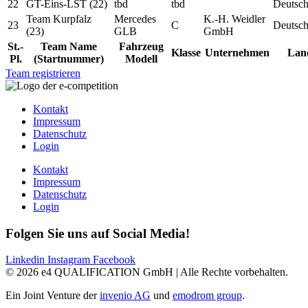
22
GT-Eins-LST (22)
tbd
tbd
Deutsch
Team Kurpfalz
Mercedes
K.-H. Weidler
23
C
Deutsch
(23)
GLB
GmbH
St.-
Team Name
Fahrzeug
Klasse
Unternehmen
Lan
Pl.
(Startnummer)
Modell
Team registrieren
Kontakt
Impressum
Datenschutz
Login
Kontakt
Impressum
Datenschutz
Login
Folgen Sie uns auf Social Media!
Linkedin
Instagram
Facebook
© 2026 e4 QUALIFICATION GmbH | Alle Rechte vorbehalten.
Ein Joint Venture der
invenio AG
und
emodrom group
.