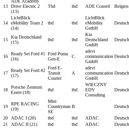
ADE Academy
13
Drive Electric 2
Tbd
tbd
ADE Conseil
Belgien
(13)
LichtBlick
LichtBlick
14
eMobility Team 2
tbd
tbd
eMobility
Deutsch
(14)
GmbH
Kia
Kia Deutschland
15
tbd
tbd
Deutschland
Deutsch
(15)
GmbH
adevi
Ready Set Ford #1
Ford Puma
16
C
communication
Deutsch
(16)
Gen-E
GmbH
Ford E-
adevi
Ready Set Ford #2
17
Transit
A
communication
Deutsch
(17)
Courier
GmbH
WIECZNY
Porsche Zentrum
18
tbd
tbd
EDV
Deutsch
Essen (18)
Consulting
Mini
RPE RACING
19
Countryman
B
Deutsch
(19)
SE
20
ADAC I (20)
tbd
tbd
ADAC
Deutsch
21
ADAC II (21)
tbd
tbd
ADAC
Deutsch