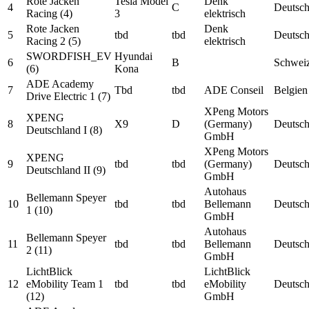
Rote Jacken
Tesla Model
Denk
4
C
Deutsch
Racing (4)
3
elektrisch
Rote Jacken
Denk
5
tbd
tbd
Deutsch
Racing 2 (5)
elektrisch
SWORDFISH_EV
Hyundai
6
B
Schwei
(6)
Kona
ADE Academy
7
Tbd
tbd
ADE Conseil
Belgien
Drive Electric 1 (7)
XPeng Motors
XPENG
8
X9
D
(Germany)
Deutsch
Deutschland I (8)
GmbH
XPeng Motors
XPENG
9
tbd
tbd
(Germany)
Deutsch
Deutschland II (9)
GmbH
Autohaus
Bellemann Speyer
10
tbd
tbd
Bellemann
Deutsch
1 (10)
GmbH
Autohaus
Bellemann Speyer
11
tbd
tbd
Bellemann
Deutsch
2 (11)
GmbH
LichtBlick
LichtBlick
12
eMobility Team 1
tbd
tbd
eMobility
Deutsch
(12)
GmbH