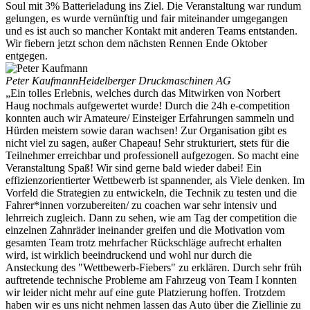
Soul mit 3% Batterieladung ins Ziel. Die Veranstaltung war rundum
gelungen, es wurde vernünftig und fair miteinander umgegangen
und es ist auch so mancher Kontakt mit anderen Teams entstanden.
Wir fiebern jetzt schon dem nächsten Rennen Ende Oktober
entgegen.
Peter Kaufmann
Heidelberger Druckmaschinen AG
„Ein tolles Erlebnis, welches durch das Mitwirken von Norbert
Haug nochmals aufgewertet wurde! Durch die 24h e-competition
konnten auch wir Amateure/ Einsteiger Erfahrungen sammeln und
Hürden meistern sowie daran wachsen! Zur Organisation gibt es
nicht viel zu sagen, außer Chapeau! Sehr strukturiert, stets für die
Teilnehmer erreichbar und professionell aufgezogen. So macht eine
Veranstaltung Spaß! Wir sind gerne bald wieder dabei! Ein
effizienzorientierter Wettbewerb ist spannender, als Viele denken. Im
Vorfeld die Strategien zu entwickeln, die Technik zu testen und die
Fahrer*innen vorzubereiten/ zu coachen war sehr intensiv und
lehrreich zugleich. Dann zu sehen, wie am Tag der competition die
einzelnen Zahnräder ineinander greifen und die Motivation vom
gesamten Team trotz mehrfacher Rückschläge aufrecht erhalten
wird, ist wirklich beeindruckend und wohl nur durch die
Ansteckung des "Wettbewerb-Fiebers" zu erklären. Durch sehr früh
auftretende technische Probleme am Fahrzeug von Team I konnten
wir leider nicht mehr auf eine gute Platzierung hoffen. Trotzdem
haben wir es uns nicht nehmen lassen das Auto über die Ziellinie zu