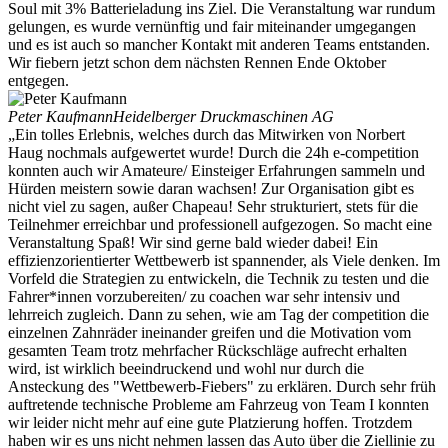
Soul mit 3% Batterieladung ins Ziel. Die Veranstaltung war rundum
gelungen, es wurde vernünftig und fair miteinander umgegangen
und es ist auch so mancher Kontakt mit anderen Teams entstanden.
Wir fiebern jetzt schon dem nächsten Rennen Ende Oktober
entgegen.
Peter Kaufmann
Heidelberger Druckmaschinen AG
„Ein tolles Erlebnis, welches durch das Mitwirken von Norbert
Haug nochmals aufgewertet wurde! Durch die 24h e-competition
konnten auch wir Amateure/ Einsteiger Erfahrungen sammeln und
Hürden meistern sowie daran wachsen! Zur Organisation gibt es
nicht viel zu sagen, außer Chapeau! Sehr strukturiert, stets für die
Teilnehmer erreichbar und professionell aufgezogen. So macht eine
Veranstaltung Spaß! Wir sind gerne bald wieder dabei! Ein
effizienzorientierter Wettbewerb ist spannender, als Viele denken. Im
Vorfeld die Strategien zu entwickeln, die Technik zu testen und die
Fahrer*innen vorzubereiten/ zu coachen war sehr intensiv und
lehrreich zugleich. Dann zu sehen, wie am Tag der competition die
einzelnen Zahnräder ineinander greifen und die Motivation vom
gesamten Team trotz mehrfacher Rückschläge aufrecht erhalten
wird, ist wirklich beeindruckend und wohl nur durch die
Ansteckung des "Wettbewerb-Fiebers" zu erklären. Durch sehr früh
auftretende technische Probleme am Fahrzeug von Team I konnten
wir leider nicht mehr auf eine gute Platzierung hoffen. Trotzdem
haben wir es uns nicht nehmen lassen das Auto über die Ziellinie zu