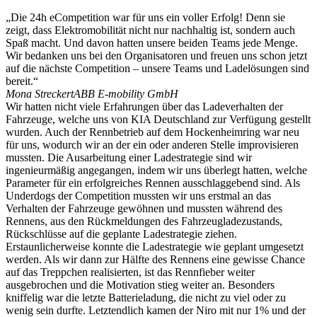
„Die 24h eCompetition war für uns ein voller Erfolg! Denn sie
zeigt, dass Elektromobilität nicht nur nachhaltig ist, sondern auch
Spaß macht. Und davon hatten unsere beiden Teams jede Menge.
Wir bedanken uns bei den Organisatoren und freuen uns schon jetzt
auf die nächste Competition – unsere Teams und Ladelösungen sind
bereit.“
Mona Streckert
ABB E-mobility GmbH
Wir hatten nicht viele Erfahrungen über das Ladeverhalten der
Fahrzeuge, welche uns von KIA Deutschland zur Verfügung gestellt
wurden. Auch der Rennbetrieb auf dem Hockenheimring war neu
für uns, wodurch wir an der ein oder anderen Stelle improvisieren
mussten. Die Ausarbeitung einer Ladestrategie sind wir
ingenieurmäßig angegangen, indem wir uns überlegt hatten, welche
Parameter für ein erfolgreiches Rennen ausschlaggebend sind. Als
Underdogs der Competition mussten wir uns erstmal an das
Verhalten der Fahrzeuge gewöhnen und mussten während des
Rennens, aus den Rückmeldungen des Fahrzeugladezustands,
Rückschlüsse auf die geplante Ladestrategie ziehen.
Erstaunlicherweise konnte die Ladestrategie wie geplant umgesetzt
werden. Als wir dann zur Hälfte des Rennens eine gewisse Chance
auf das Treppchen realisierten, ist das Rennfieber weiter
ausgebrochen und die Motivation stieg weiter an. Besonders
kniffelig war die letzte Batterieladung, die nicht zu viel oder zu
wenig sein durfte. Letztendlich kamen der Niro mit nur 1% und der